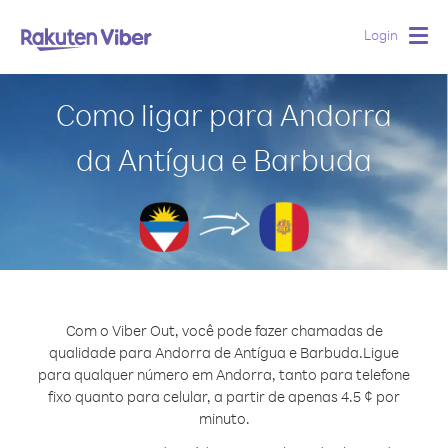
Login
Togg
navig
Como ligar para Andorra
da Antígua e Barbuda
Com o Viber Out, você pode fazer chamadas de
qualidade para Andorra de Antígua e Barbuda.
Ligue
para qualquer número em Andorra, tanto para telefone
fixo quanto para celular, a partir de apenas 4.5 ¢ por
minuto.