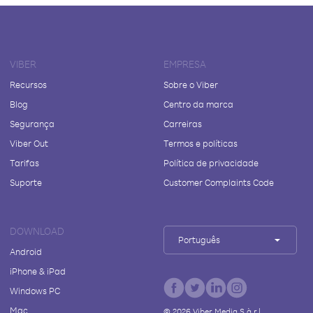
VIBER
EMPRESA
Recursos
Sobre o Viber
Blog
Centro da marca
Segurança
Carreiras
Viber Out
Termos e políticas
Tarifas
Política de privacidade
Suporte
Customer Complaints Code
DOWNLOAD
Português
Android
iPhone & iPad
Windows PC
Mac
©
2026
Viber Media S.à r.l.