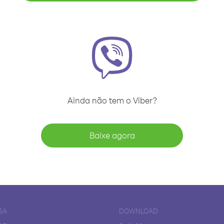
Ainda não tem o Viber?
Baixe agora
SA
DOWNLOAD