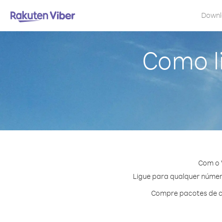
Down
Como l
Com o 
Ligue para qualquer número
Compre pacotes de cr