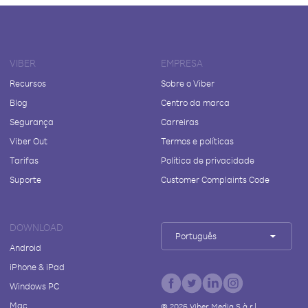
VIBER
EMPRESA
Recursos
Sobre o Viber
Blog
Centro da marca
Segurança
Carreiras
Viber Out
Termos e políticas
Tarifas
Política de privacidade
Suporte
Customer Complaints Code
DOWNLOAD
Português
Android
iPhone & iPad
Windows PC
Mac
©
2026
Viber Media S.à r.l.