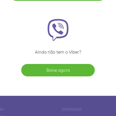
Ainda não tem o Viber?
Baixe agora
SA
DOWNLOAD