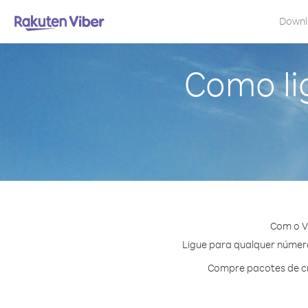
Down
Como li
Com o V
Ligue para qualquer número 
Compre pacotes de cr