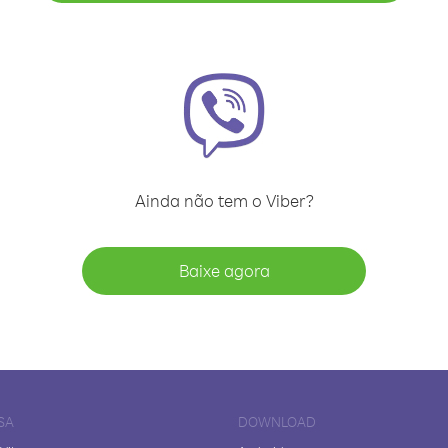
Ainda não tem o Viber?
Baixe agora
SA
DOWNLOAD