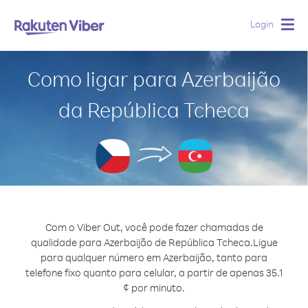
Login
Togg
navig
Como ligar para Azerbaijão
da República Tcheca
Com o Viber Out, você pode fazer chamadas de
qualidade para Azerbaijão de República Tcheca.
Ligue
para qualquer número em Azerbaijão, tanto para
telefone fixo quanto para celular, a partir de apenas 35.1
¢ por minuto.