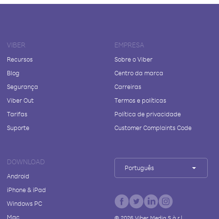
VIBER
EMPRESA
Recursos
Sobre o Viber
Blog
Centro da marca
Segurança
Carreiras
Viber Out
Termos e políticas
Tarifas
Política de privacidade
Suporte
Customer Complaints Code
DOWNLOAD
Português
Android
iPhone & iPad
Windows PC
Mac
©
2026
Viber Media S.à r.l.