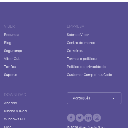
VIBER
EMPRESA
Recursos
Sobre o Viber
Blog
Centro da marca
Segurança
Carreiras
Viber Out
Termos e políticas
Tarifas
Política de privacidade
Suporte
Customer Complaints Code
DOWNLOAD
Português
Android
iPhone & iPad
Windows PC
Mac
©
2026
Viber Media S.à r.l.