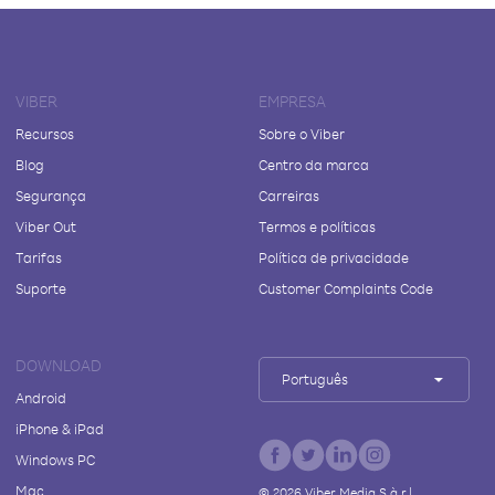
VIBER
EMPRESA
Recursos
Sobre o Viber
Blog
Centro da marca
Segurança
Carreiras
Viber Out
Termos e políticas
Tarifas
Política de privacidade
Suporte
Customer Complaints Code
DOWNLOAD
Português
Android
iPhone & iPad
Windows PC
Mac
©
2026
Viber Media S.à r.l.