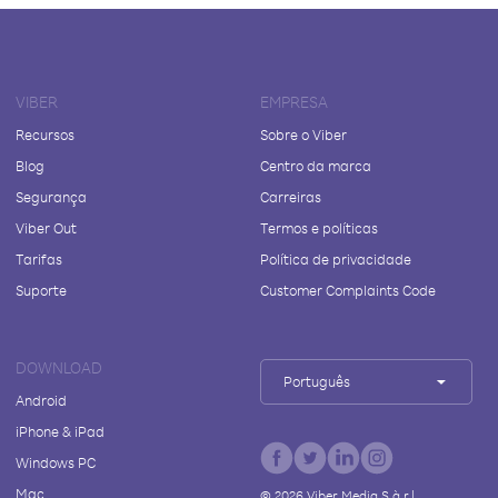
VIBER
EMPRESA
Recursos
Sobre o Viber
Blog
Centro da marca
Segurança
Carreiras
Viber Out
Termos e políticas
Tarifas
Política de privacidade
Suporte
Customer Complaints Code
DOWNLOAD
Português
Android
iPhone & iPad
Windows PC
Mac
©
2026
Viber Media S.à r.l.