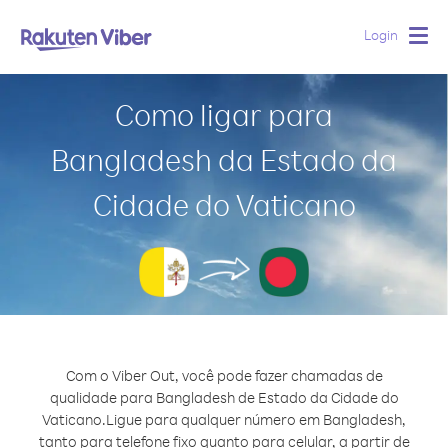
Login
Togg
navig
Como ligar para
Bangladesh da Estado da
Cidade do Vaticano
Com o Viber Out, você pode fazer chamadas de
qualidade para Bangladesh de Estado da Cidade do
Vaticano.
Ligue para qualquer número em Bangladesh,
tanto para telefone fixo quanto para celular, a partir de