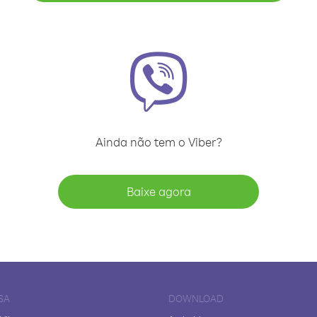
Ainda não tem o Viber?
Baixe agora
SA
DOWNLOAD