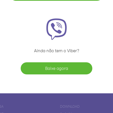
Ainda não tem o Viber?
Baixe agora
SA
DOWNLOAD