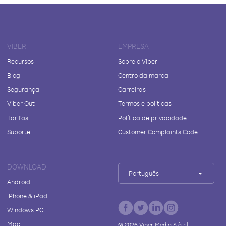
VIBER
EMPRESA
Recursos
Sobre o Viber
Blog
Centro da marca
Segurança
Carreiras
Viber Out
Termos e políticas
Tarifas
Política de privacidade
Suporte
Customer Complaints Code
DOWNLOAD
Português
Android
iPhone & iPad
Windows PC
Mac
©
2026
Viber Media S.à r.l.