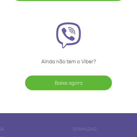
Ainda não tem o Viber?
Baixe agora
SA
DOWNLOAD