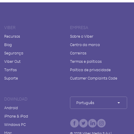
VIBER
EMPRESA
Recursos
Sobre o Viber
Blog
Centro da marca
Segurança
Carreiras
Viber Out
Termos e políticas
Tarifas
Política de privacidade
Suporte
Customer Complaints Code
DOWNLOAD
Português
Android
iPhone & iPad
Windows PC
Mac
©
2026
Viber Media S.à r.l.