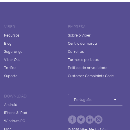
VIBER
EMPRESA
Recursos
Sobre o Viber
Blog
Centro da marca
Segurança
Carreiras
Viber Out
Termos e políticas
Tarifas
Política de privacidade
Suporte
Customer Complaints Code
DOWNLOAD
Português
Android
iPhone & iPad
Windows PC
Mac
©
2026
Viber Media S.à r.l.