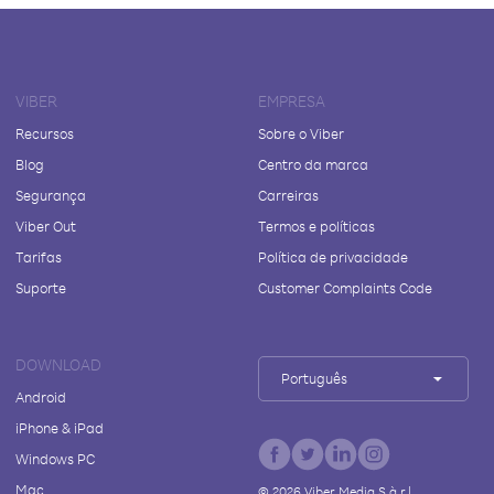
VIBER
EMPRESA
Recursos
Sobre o Viber
Blog
Centro da marca
Segurança
Carreiras
Viber Out
Termos e políticas
Tarifas
Política de privacidade
Suporte
Customer Complaints Code
DOWNLOAD
Português
Android
iPhone & iPad
Windows PC
Mac
©
2026
Viber Media S.à r.l.