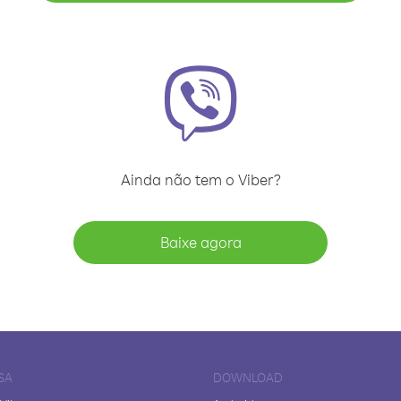
Ainda não tem o Viber?
Baixe agora
SA
DOWNLOAD