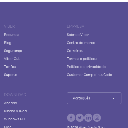
VIBER
EMPRESA
Recursos
Sobre o Viber
Blog
Centro da marca
Segurança
Carreiras
Viber Out
Termos e políticas
Tarifas
Política de privacidade
Suporte
Customer Complaints Code
DOWNLOAD
Português
Android
iPhone & iPad
Windows PC
Mac
©
2026
Viber Media S.à r.l.