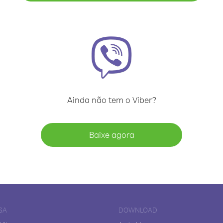
Ainda não tem o Viber?
Baixe agora
SA
DOWNLOAD