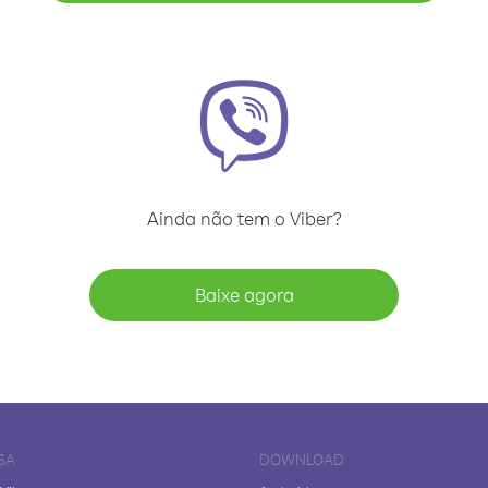
Ainda não tem o Viber?
Baixe agora
SA
DOWNLOAD