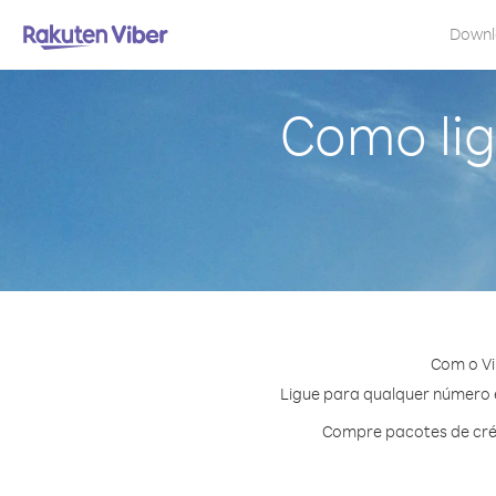
Down
Como li
Com o Vi
Ligue para qualquer número e
Compre pacotes de cré