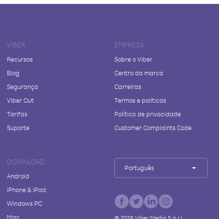
VIBER
EMPRESA
Recursos
Sobre o Viber
Blog
Centro da marca
Segurança
Carreiras
Viber Out
Termos e políticas
Tarifas
Política de privacidade
Suporte
Customer Complaints Code
DOWNLOAD
Português
Android
iPhone & iPad
Windows PC
Mac
©
2026
Viber Media S.à r.l.