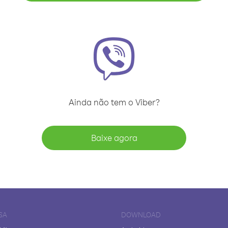
Ainda não tem o Viber?
Baixe agora
SA
DOWNLOAD