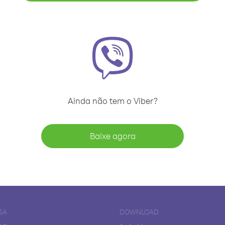
Ainda não tem o Viber?
Baixe agora
SA
DOWNLOAD