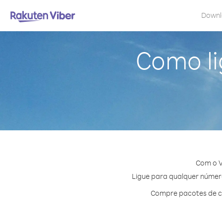
Down
Como li
Com o V
Ligue para qualquer número 
Compre pacotes de cr