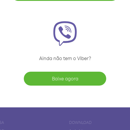
Ainda não tem o Viber?
Baixe agora
SA
DOWNLOAD