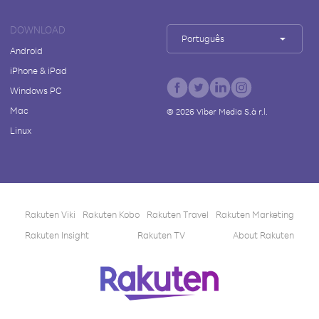
DOWNLOAD
Português
Android
iPhone & iPad
Windows PC
Mac
©
2026
Viber Media S.à r.l.
Linux
Rakuten Viki
Rakuten Kobo
Rakuten Travel
Rakuten Marketing
Rakuten Insight
Rakuten TV
About Rakuten