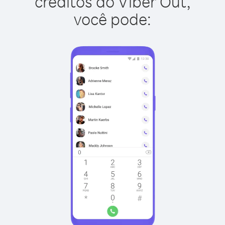
créditos do Viber Out,
você pode: