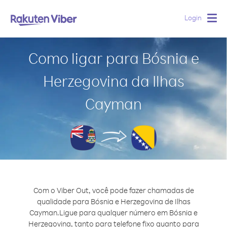
Login
Togg
navig
Como ligar para Bósnia e
Herzegovina da Ilhas
Cayman
Com o Viber Out, você pode fazer chamadas de
qualidade para Bósnia e Herzegovina de Ilhas
Cayman.
Ligue para qualquer número em Bósnia e
Herzegovina, tanto para telefone fixo quanto para