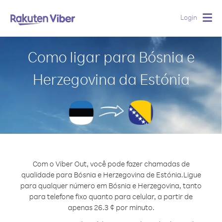
Login
Togg
navig
Como ligar para Bósnia e
Herzegovina da Estónia
Com o Viber Out, você pode fazer chamadas de
qualidade para Bósnia e Herzegovina de Estónia.
Ligue
para qualquer número em Bósnia e Herzegovina, tanto
para telefone fixo quanto para celular, a partir de
apenas 26.3 ¢ por minuto.