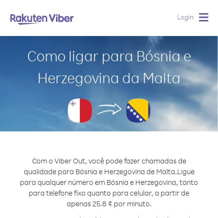
Login
Togg
navig
Como ligar para Bósnia e
Herzegovina da Malta
Com o Viber Out, você pode fazer chamadas de
qualidade para Bósnia e Herzegovina de Malta.
Ligue
para qualquer número em Bósnia e Herzegovina, tanto
para telefone fixo quanto para celular, a partir de
apenas 25.8 ¢ por minuto.