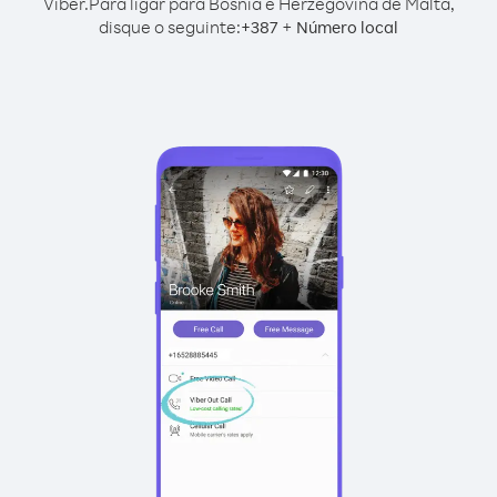
Viber.
Para ligar para Bósnia e Herzegovina de Malta,
disque o seguinte:
+
+
387
Número local