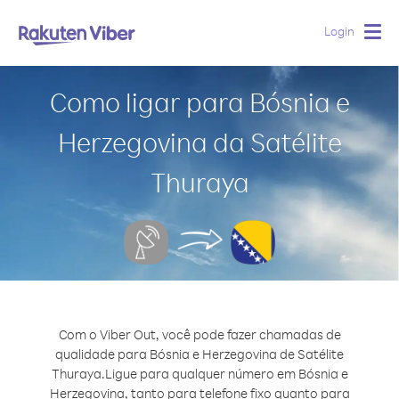
Login
Togg
navig
Como ligar para Bósnia e
Herzegovina da Satélite
Thuraya
Com o Viber Out, você pode fazer chamadas de
qualidade para Bósnia e Herzegovina de Satélite
Thuraya.
Ligue para qualquer número em Bósnia e
Herzegovina, tanto para telefone fixo quanto para