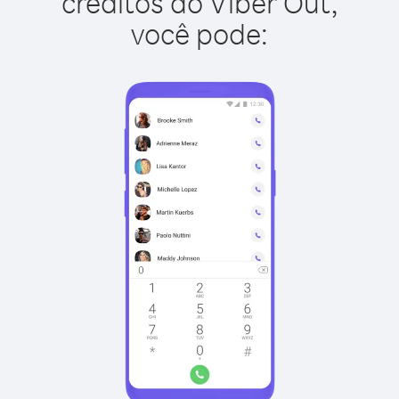
créditos do Viber Out,
você pode: