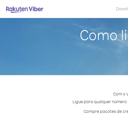
Down
Como li
Com o V
Ligue para qualquer número e
Compre pacotes de cré