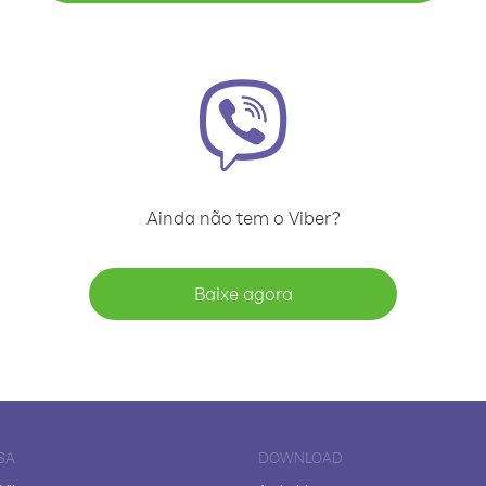
Ainda não tem o Viber?
Baixe agora
SA
DOWNLOAD