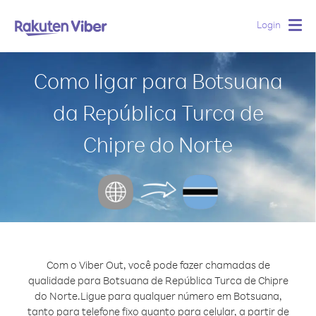
Login
Togg
navig
Como ligar para Botsuana
da República Turca de
Chipre do Norte
Com o Viber Out, você pode fazer chamadas de
qualidade para Botsuana de República Turca de Chipre
do Norte.
Ligue para qualquer número em Botsuana,
tanto para telefone fixo quanto para celular, a partir de