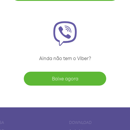
Ainda não tem o Viber?
Baixe agora
SA
DOWNLOAD