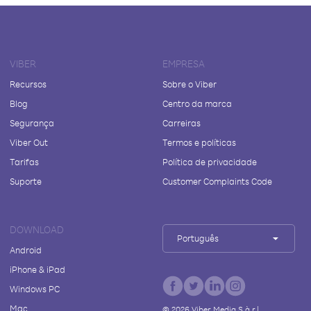
VIBER
EMPRESA
Recursos
Sobre o Viber
Blog
Centro da marca
Segurança
Carreiras
Viber Out
Termos e políticas
Tarifas
Política de privacidade
Suporte
Customer Complaints Code
DOWNLOAD
Português
Android
iPhone & iPad
Windows PC
Mac
©
2026
Viber Media S.à r.l.