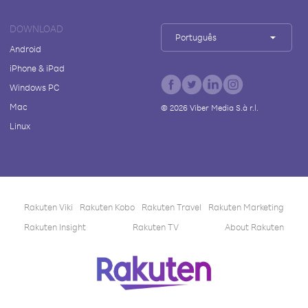
DOWNLOAD
Português
Android
iPhone & iPad
Windows PC
Mac
©
2026
Viber Media S.à r.l.
Linux
Rakuten Viki
Rakuten Kobo
Rakuten Travel
Rakuten Marketing
Rakuten Insight
Rakuten TV
About Rakuten