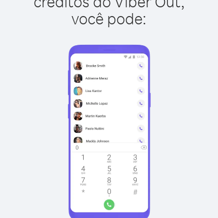
créditos do Viber Out,
você pode: