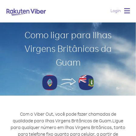
Login
Togg
navig
Como ligar para Ilhas
Virgens Britânicas da
Guam
Com o Viber Out, você pode fazer chamadas de
qualidade para Ilhas Virgens Britânicas de Guam.
Ligue
para qualquer número em Ilhas Virgens Britânicas, tanto
para telefone fixo quanto para celular, a partir de