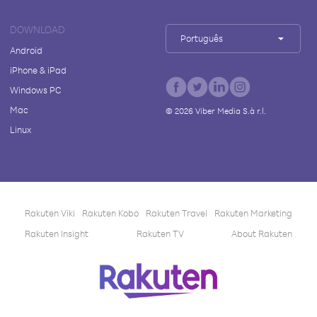
DOWNLOAD
Português
Android
iPhone & iPad
Windows PC
Mac
©
2026
Viber Media S.à r.l.
Linux
Rakuten Viki
Rakuten Kobo
Rakuten Travel
Rakuten Marketing
Rakuten Insight
Rakuten TV
About Rakuten