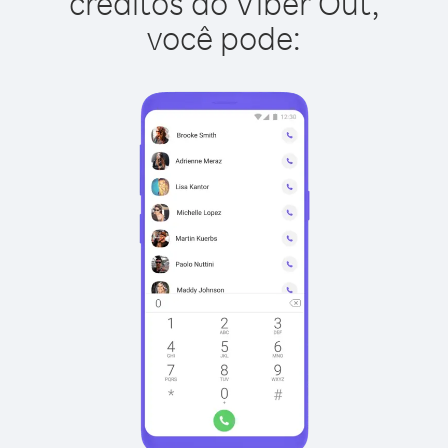
créditos do Viber Out,
você pode: