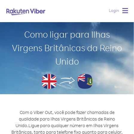
Login
Togg
navig
Como ligar para Ilhas
Virgens Britânicas da Reino
Unido
Com o Viber Out, você pode fazer chamadas de
qualidade para Ilhas Virgens Britânicas de Reino
Unido.
Ligue para qualquer número em Ilhas Virgens
Britânicas, tanto para telefone fixo quanto para celular,