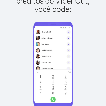
créditos do Viber Out,
você pode: