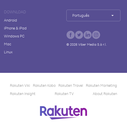
DOWNLOAD
Português
Android
iPhone & iPad
Windows PC
Mac
©
2026
Viber Media S.à r.l.
Linux
Rakuten Viki
Rakuten Kobo
Rakuten Travel
Rakuten Marketing
Rakuten Insight
Rakuten TV
About Rakuten