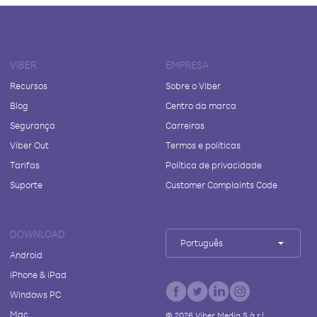
VIBER
EMPRESA
Recursos
Sobre o Viber
Blog
Centro da marca
Segurança
Carreiras
Viber Out
Termos e políticas
Tarifas
Política de privacidade
Suporte
Customer Complaints Code
DOWNLOAD
Português
Android
iPhone & iPad
Windows PC
Mac
©
2026
Viber Media S.à r.l.