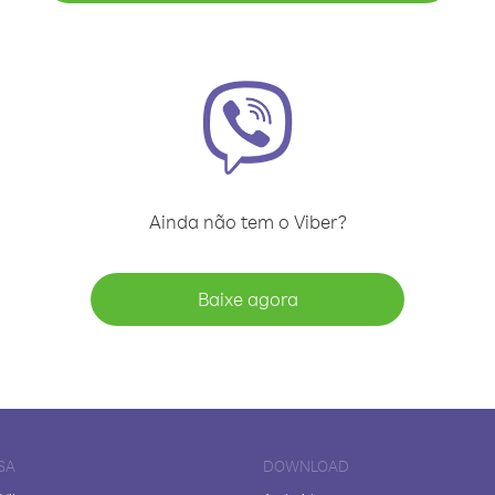
Ainda não tem o Viber?
Baixe agora
SA
DOWNLOAD