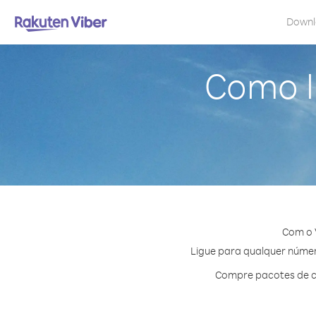
Down
Como li
Com o V
Ligue para qualquer número
Compre pacotes de cr