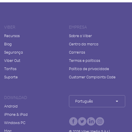
VIBER
EMPRESA
Recursos
Sobre o Viber
Blog
Centro da marca
Segurança
Carreiras
Viber Out
Termos e políticas
Tarifas
Política de privacidade
Suporte
Customer Complaints Code
DOWNLOAD
Português
Android
iPhone & iPad
Windows PC
Mac
©
2026
Viber Media S.à r.l.