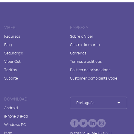
VIBER
EMPRESA
Recursos
Sobre o Viber
Blog
Centro da marca
Segurança
Carreiras
Viber Out
Termos e políticas
Tarifas
Política de privacidade
Suporte
Customer Complaints Code
DOWNLOAD
Português
Android
iPhone & iPad
Windows PC
Mac
©
2026
Viber Media S.à r.l.