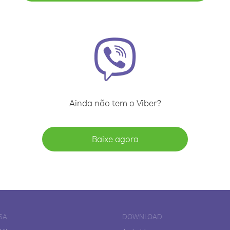
Ainda não tem o Viber?
Baixe agora
SA
DOWNLOAD