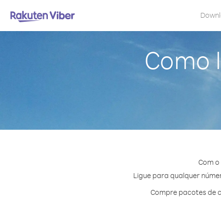
Down
Como l
Com o 
Ligue para qualquer número
Compre pacotes de cr