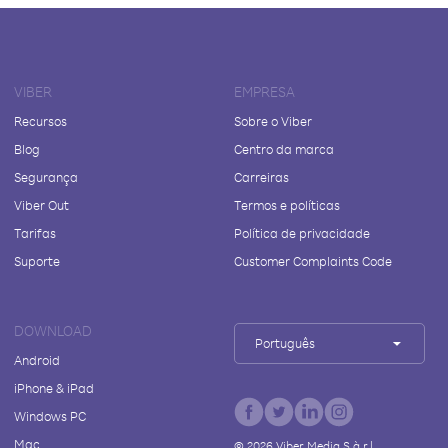
VIBER
EMPRESA
Recursos
Sobre o Viber
Blog
Centro da marca
Segurança
Carreiras
Viber Out
Termos e políticas
Tarifas
Política de privacidade
Suporte
Customer Complaints Code
DOWNLOAD
Português
Android
iPhone & iPad
Windows PC
Mac
©
2026
Viber Media S.à r.l.