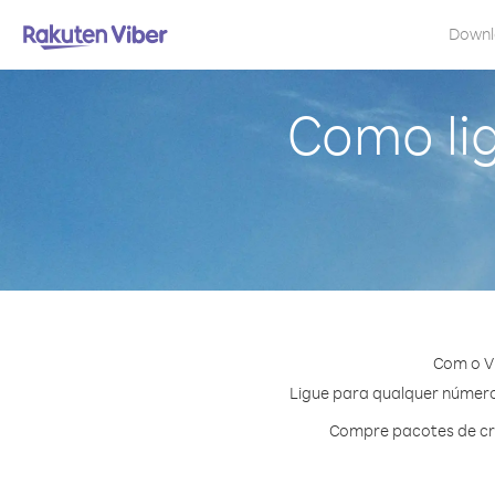
Down
Como lig
Com o Vi
Ligue para qualquer número 
Compre pacotes de cré