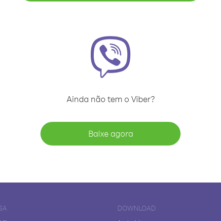
Ainda não tem o Viber?
Baixe agora
SA
DOWNLOAD