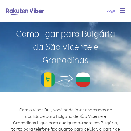
Login
Togg
navig
Como ligar para Bulgária
da São Vicente e
Granadinas
Com o Viber Out, você pode fazer chamadas de
qualidade para Bulgária de São Vicente e
Granadinas.
Ligue para qualquer número em Bulgária,
tanto para telefone fixo quanto para celular, a partir de