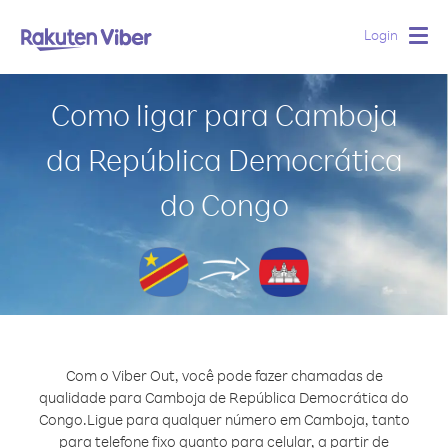
Login
Togg
navig
Como ligar para Camboja
da República Democrática
do Congo
Com o Viber Out, você pode fazer chamadas de
qualidade para Camboja de República Democrática do
Congo.
Ligue para qualquer número em Camboja, tanto
para telefone fixo quanto para celular, a partir de