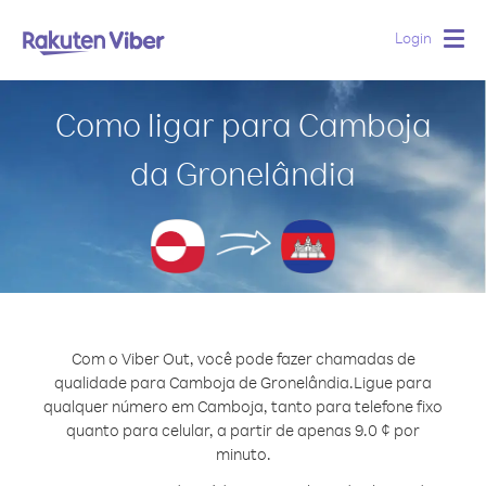
Login
Togg
navig
Como ligar para Camboja
da Gronelândia
Com o Viber Out, você pode fazer chamadas de
qualidade para Camboja de Gronelândia.
Ligue para
qualquer número em Camboja, tanto para telefone fixo
quanto para celular, a partir de apenas 9.0 ¢ por
minuto.