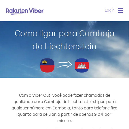
Login
Togg
navig
Como ligar para Camboja
da Liechtenstein
Com o Viber Out, você pode fazer chamadas de
qualidade para Camboja de Liechtenstein.
Ligue para
qualquer número em Camboja, tanto para telefone fixo
quanto para celular, a partir de apenas 9.0 ¢ por
minuto.