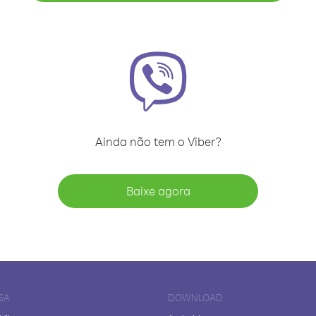
Ainda não tem o Viber?
Baixe agora
SA
DOWNLOAD